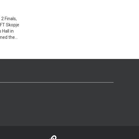
2 Finals,
TFT Skopje
 Hall in
imed the