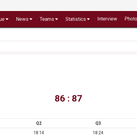
Interview
Phot
ue
News
Teams
Statistics
86 : 87
Q2
Q3
18:14
18:24