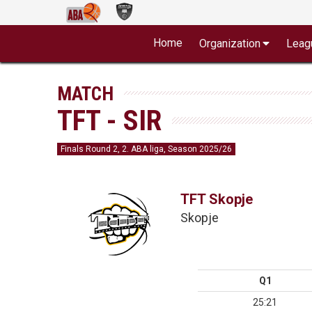
Home
Organization
Leag
MATCH
TFT - SIR
Finals Round 2, 2. ABA liga, Season 2025/26
TFT Skopje
Skopje
Q1
25:21