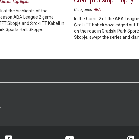
Championship Trophy
Videos
Highlights
Categories:
ABA
k at the highlights of the
season ABA League 2 game
In the Game 2 of the ABA League 
FT Skopje and Široki TT Kabeli in
Široki TT Kabeli have edged out 
rk Sports Hall, Skopje.
on the road in Gradski Park Sports
Skopje, swept the series and cla
championship trophy.
>