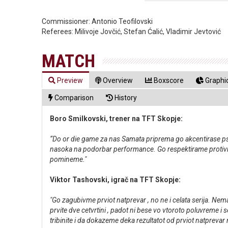
Commissioner:
Antonio Teofilovski
Referees:
Milivoje Jovčić, Stefan Ćalić, Vladimir Jevtović
MATCH
Preview
Overview
Boxscore
Graphic
Comparison
History
Boro Smilkovski, trener na TFT Skopje:
“Do or die game za nas Samata priprema go akcentirase psi
nasoka na podorbar performance. Go respektirame protivnik
pomineme."
Viktor Tashovski, igrač na TFT Skopje:
"Go zagubivme prviot natprevar , no ne i celata serija. Nem
prvite dve cetvrtini , padot ni bese vo vtoroto poluvreme
tribinite i da dokazeme deka rezultatot od prviot natprevar 