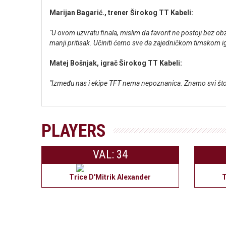
Marijan Bagarić., trener Širokog TT Kabeli:
"U ovom uzvratu finala, mislim da favorit ne postoji bez ob
manji pritisak. Učiniti ćemo sve da zajedničkom timskom
Matej Bošnjak, igrač Širokog TT Kabeli:
"Između nas i ekipe TFT nema nepoznanica. Znamo svi što 
PLAYERS
VAL: 34
Trice D'Mitrik Alexander
T