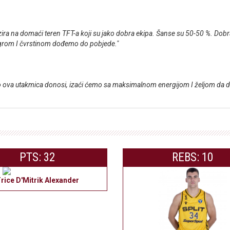
zira na domaći teren TFT-a koji su jako dobra ekipa. Šanse su 50-50 %. Dobra
 igrom I čvrstinom dođemo do pobjede."
ova utakmica donosi, izaći ćemo sa maksimalnom energijom I željom da do
PTS: 32
REBS: 10
rice D'Mitrik Alexander