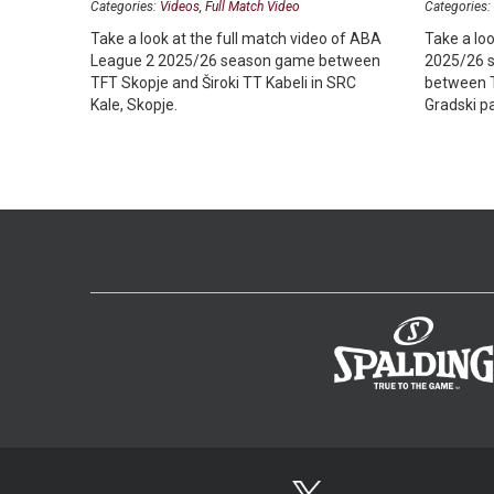
Categories:
Videos
Full Match Video
Categories:
Take a look at the full match video of ABA
Take a loo
League 2 2025/26 season game between
2025/26 
TFT Skopje and Široki TT Kabeli in SRC
between T
Kale, Skopje.
Gradski pa