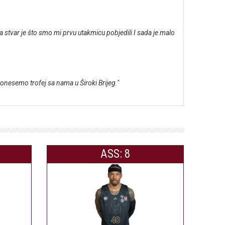
 stvar je što smo mi prvu utakmicu pobjedili I sada je malo
nesemo trofej sa nama u Široki Brijeg."
ASS: 8