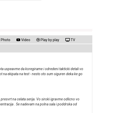
Photo
Video
Play by play
TV
ta uspeavme da koregirame i odredeni takticki detali vo
 na ekipata na test - nesto sto sum siguren deka ke go
presvrt na celata serija. Vo siroki igravme odlicno vo
centracija . Se nadevam na polna sala i poddrska od