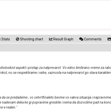
 Stats
Shooting chart
Result Graph
Comments
holoskiot aspekt i pristap za natprevarot. Vo edno limitirano vreme za rabo
ot, no se respektirame i sebe, vaznosta na natprevarot go stava karakterot
a da se predademe , vo cetvrtfinaleto bevme vo vakva situacija i napravivme 
 i se nadevam deka ke gi popravime greskite i nema da dozvolime pad na kon
ne e realen."