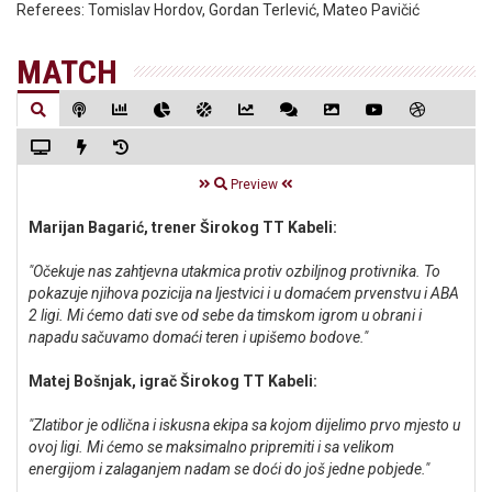
Referees:
Tomislav Hordov, Gordan Terlević, Mateo Pavičić
MATCH
Preview
Marijan Bagarić, trener Širokog TT Kabeli:
"Očekuje nas zahtjevna utakmica protiv ozbiljnog protivnika. To
pokazuje njihova pozicija na ljestvici i u domaćem prvenstvu i ABA
2 ligi. Mi ćemo dati sve od sebe da timskom igrom u obrani i
napadu sačuvamo domaći teren i upišemo bodove."
Matej Bošnjak, igrač Širokog TT Kabeli:
"Zlatibor je odlična i iskusna ekipa sa kojom dijelimo prvo mjesto u
ovoj ligi. Mi ćemo se maksimalno pripremiti i sa velikom
energijom i zalaganjem nadam se doći do još jedne pobjede."