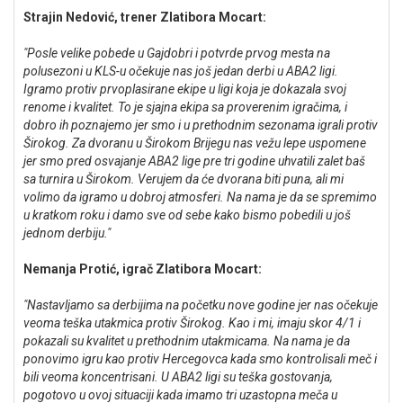
Strajin Nedović, trener Zlatibora Mocart:
"Posle velike pobede u Gajdobri i potvrde prvog mesta na
polusezoni u KLS-u očekuje nas još jedan derbi u ABA2 ligi.
Igramo protiv prvoplasirane ekipe u ligi koja je dokazala svoj
renome i kvalitet. To je sjajna ekipa sa proverenim igračima, i
dobro ih poznajemo jer smo i u prethodnim sezonama igrali protiv
Širokog. Za dvoranu u Širokom Brijegu nas vežu lepe uspomene
jer smo pred osvajanje ABA2 lige pre tri godine uhvatili zalet baš
sa turnira u Širokom. Verujem da će dvorana biti puna, ali mi
volimo da igramo u dobroj atmosferi. Na nama je da se spremimo
u kratkom roku i damo sve od sebe kako bismo pobedili u još
jednom derbiju."
Nemanja Protić, igrač Zlatibora Mocart:
"Nastavljamo sa derbijima na početku nove godine jer nas očekuje
veoma teška utakmica protiv Širokog. Kao i mi, imaju skor 4/1 i
pokazali su kvalitet u prethodnim utakmicama. Na nama je da
ponovimo igru kao protiv Hercegovca kada smo kontrolisali meč i
bili veoma koncentrisani. U ABA2 ligi su teška gostovanja,
pogotovo u ovoj situaciji kada imamo tri uzastopna meča u