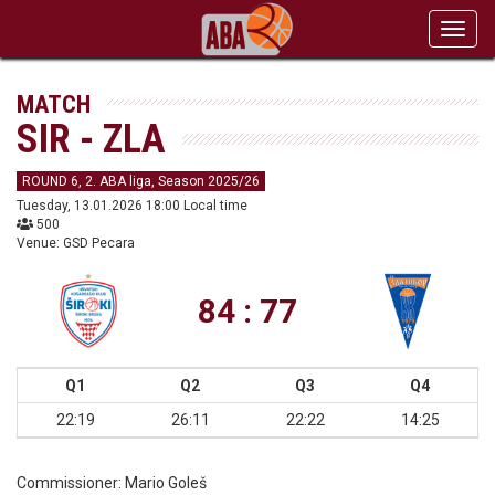
Toggl
navig
MATCH
SIR - ZLA
ROUND 6, 2. ABA liga, Season 2025/26
Tuesday, 13.01.2026 18:00 Local time
500
Venue: GSD Pecara
84 : 77
Q1
Q2
Q3
Q4
22:19
26:11
22:22
14:25
Commissioner:
Mario Goleš