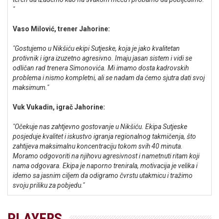
"
Vaso Milović, trener Jahorine:
"Gostujemo u Nikšiću ekipi Sutjeske, koja je jako kvalitetan
protivnik i igra izuzetno agresivno. Imaju jasan sistem i vidi se
odličan rad trenera Simonovića. Mi imamo dosta kadrovskih
problema i nismo kompletni, ali se nadam da ćemo sjutra dati svoj
maksimum."
Vuk Vukadin, igrač Jahorine:
"Očekuje nas zahtjevno gostovanje u Nikšiću. Ekipa Sutjeske
posjeduje kvalitet i iskustvo igranja regionalnog takmičenja, što
zahtijeva maksimalnu koncentraciju tokom svih 40 minuta.
Moramo odgovoriti na njihovu agresivnost i nametnuti ritam koji
nama odgovara. Ekipa je naporno trenirala, motivacija je velika i
idemo sa jasnim ciljem da odigramo čvrstu utakmicu i tražimo
svoju priliku za pobjedu."
PLAYERS