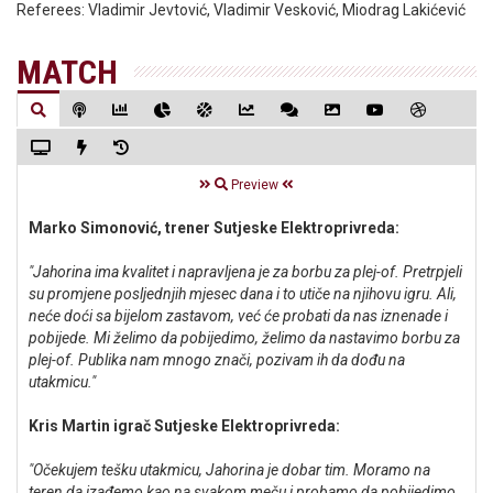
Referees:
Vladimir Jevtović, Vladimir Vesković, Miodrag Lakićević
MATCH
Preview
Marko Simonović, trener Sutjeske Elektroprivreda:
"Jahorina ima kvalitet i napravljena je za borbu za plej-of. Pretrpjeli
su promjene posljednjih mjesec dana i to utiče na njihovu igru. Ali,
neće doći sa bijelom zastavom, već će probati da nas iznenade i
pobijede. Mi želimo da pobijedimo, želimo da nastavimo borbu za
plej-of. Publika nam mnogo znači, pozivam ih da dođu na
utakmicu."
Kris Martin igrač Sutjeske Elektroprivreda:
"Očekujem tešku utakmicu, Jahorina je dobar tim. Moramo na
teren da izađemo kao na svakom meču i probamo da pobijedimo.