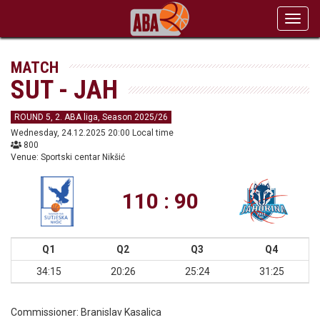
Toggl
navig
MATCH
SUT - JAH
ROUND 5, 2. ABA liga, Season 2025/26
Wednesday, 24.12.2025 20:00 Local time
800
Venue: Sportski centar Nikšić
110 : 90
Q1
Q2
Q3
Q4
34:15
20:26
25:24
31:25
Commissioner:
Branislav Kasalica